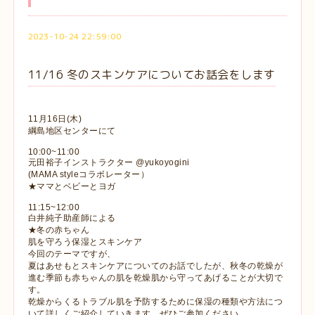
2023-10-24 22:59:00
11/16 冬のスキンケアについてお話会をします
11月16日(木)
綱島地区センターにて
10:00~11:00
元田裕子インストラクター @yukoyogini
(MAMA styleコラボレーター）
★ママとベビーとヨガ
11:15~12:00
白井純子助産師による
★冬の赤ちゃん
肌を守ろう保湿とスキンケア
今回のテーマですが、
夏はあせもとスキンケアについてのお話でしたが、秋冬の乾燥が
進む季節も赤ちゃんの肌を乾燥肌から守ってあげることが大切で
す。
乾燥からくるトラブル肌を予防するために保湿の種類や方法につ
いて詳しくご紹介していきます。ぜひご参加ください。