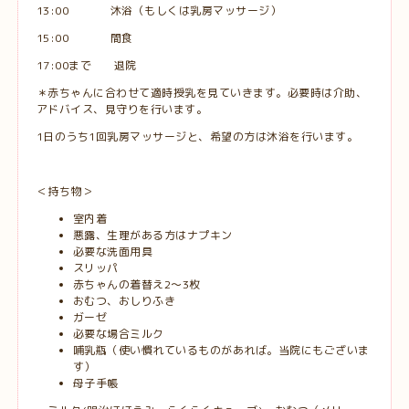
13:00 沐浴（もしくは乳房マッサージ）
15:00 間食
17:00まで 退院
＊赤ちゃんに合わせて適時授乳を見ていきます。必要時は介助、
アドバイス、見守りを行います。
1日のうち1回乳房マッサージと、希望の方は沐浴を行います。
＜持ち物＞
室内着
悪露、生理がある方はナプキン
必要な洗面用具
スリッパ
赤ちゃんの着替え2〜3枚
おむつ、おしりふき
ガーゼ
必要な場合ミルク
哺乳瓶（使い慣れているものがあれば。当院にもございま
す）
母子手帳