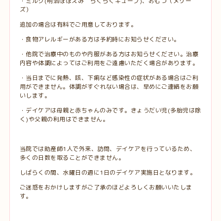
・ミルク(明治ほほえみ らくらくキューブ)、おむつ（メリー
ズ）
追加の場合は有料でご用意しております。
・食物アレルギーがある方は予約時にお知らせください。
・他院で治療中のものや内服がある方はお知らせください。治療
内容や体調によってはご利用をご遠慮いただく場合があります。
・当日までに発熱、咳、下痢など感染性の症状がある場合はご利
用ができません。体調がすぐれない場合は、早めにご連絡をお願
いします。
・デイケアは母親と赤ちゃんのみです。きょうだい児(多胎児は除
く)や父親の利用はできません。
当院では助産師1人で外来、訪問、デイケアを行っているため、
多くの日数を取ることができません。
しばらくの間、水曜日の週に1日のデイケア実施日となります。
ご迷惑をおかけしますがご了承のほどよろしくお願いいたしま
す。